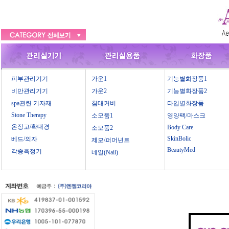
피부관리기기
가운1
기능별화장품1
비만관리기기
가운2
기능별화장품2
spa관련 기자재
침대커버
타입별화장품
Stone Therapy
소모품1
영양팩/마스크
온장고/확대경
Body Care
소모품2
SkinBolic
베드/의자
제모/퍼머넌트
BeautyMed
각종측정기
네일(Nail)