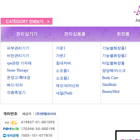
피부관리기기
가운1
기능별화장품1
비만관리기기
가운2
기능별화장품2
spa관련 기자재
침대커버
타입별화장품
Stone Therapy
소모품1
영양팩/마스크
온장고/확대경
Body Care
소모품2
SkinBolic
베드/의자
제모/퍼머넌트
BeautyMed
각종측정기
네일(Nail)