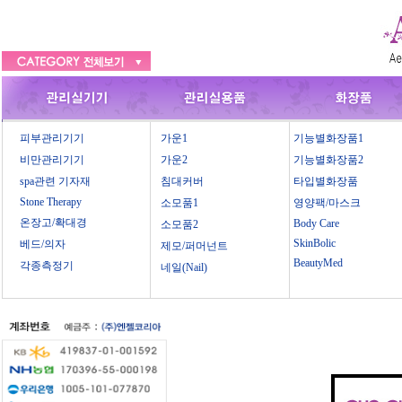
피부관리기기
가운1
기능별화장품1
비만관리기기
가운2
기능별화장품2
spa관련 기자재
침대커버
타입별화장품
Stone Therapy
소모품1
영양팩/마스크
온장고/확대경
Body Care
소모품2
SkinBolic
베드/의자
제모/퍼머넌트
BeautyMed
각종측정기
네일(Nail)