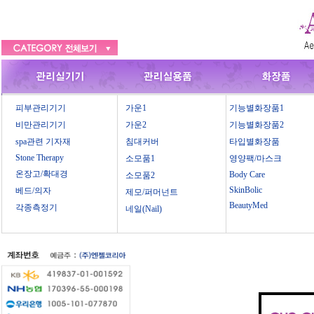
피부관리기기
가운1
기능별화장품1
비만관리기기
가운2
기능별화장품2
spa관련 기자재
침대커버
타입별화장품
Stone Therapy
소모품1
영양팩/마스크
온장고/확대경
Body Care
소모품2
SkinBolic
베드/의자
제모/퍼머넌트
BeautyMed
각종측정기
네일(Nail)