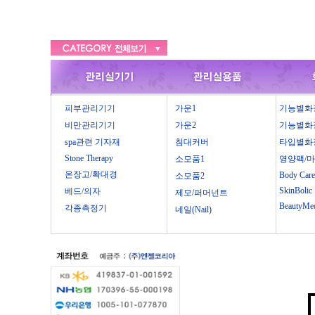
피부관리기기
가운1
기능별화
비만관리기기
가운2
기능별화
spa관련 기자재
침대커버
타입별화
Stone Therapy
소모품1
영양팩/
온장고/확대경
Body Care
소모품2
SkinBolic
베드/의자
제모/퍼머넌트
BeautyMe
각종측정기
네일(Nail)