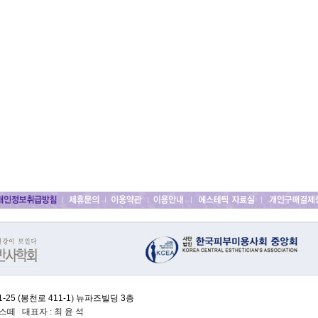
25 (
봉천로 411-1
)
뉴파즈빌딩 3층
떼 대표자 : 최 윤 석