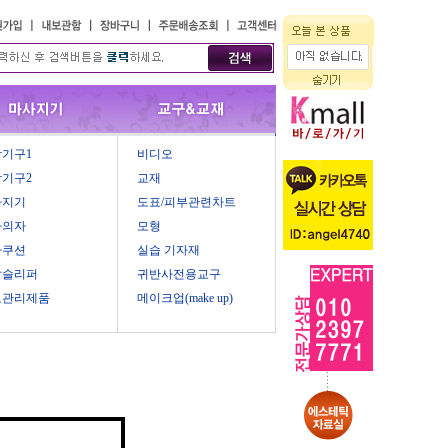
기구1
비디오
기구2
교재
사지기
도표/피부관련차트
마의자
모형
마쿠션
실습 기자재
압슬리퍼
귀반사전용교구
모관리제품
메이크업(make up)