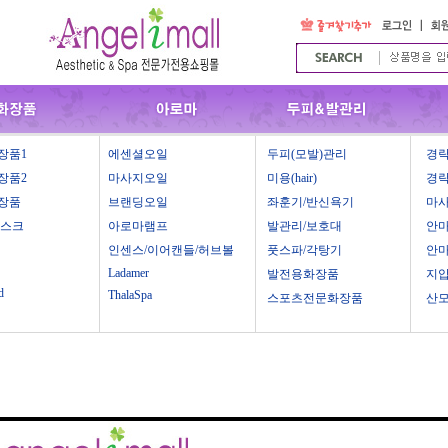
장품1
에센셜오일
두피(모발)관리
경락
장품2
마사지오일
미용(hair)
경락
장품
브랜딩오일
좌훈기/반신욕기
마
마스크
아로마램프
발관리/보호대
안
인센스/이어캔들/허브볼
풋스파/각탕기
안
Ladamer
발전용화장품
지
d
ThalaSpa
스포츠전문화장품
산