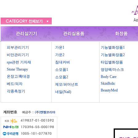
피부관리기기
가운1
기능별화장품1
비만관리기기
가운2
기능별화장품2
spa관련 기자재
침대커버
타입별화장품
Stone Therapy
소모품1
영양팩/마스크
온장고/확대경
Body Care
소모품2
SkinBolic
베드/의자
제모/퍼머넌트
BeautyMed
각종측정기
네일(Nail)