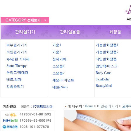
피부관리기기
가운1
기능별화장품1
비만관리기기
가운2
기능별화장품2
spa관련 기자재
침대커버
타입별화장품
Stone Therapy
소모품1
영양팩/마스크
온장고/확대경
Body Care
소모품2
SkinBolic
베드/의자
제모/퍼머넌트
BeautyMed
각종측정기
네일(Nail)
현재위치 :
Home
>
비만관리기기
>
고주