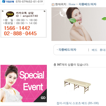
현재위치 :
Home
>
각종베드/의자
·
각종베드/의자
|
베드
휴대
총
167
개의 상품이 있습니다.
접이-이동식 스포츠 베드 (BS-108)