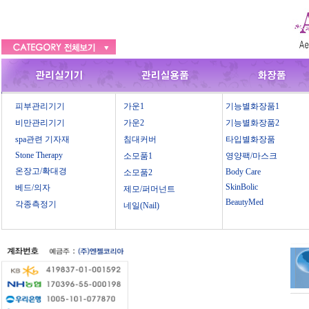
피부관리기기
가운1
기능별화장품1
비만관리기기
가운2
기능별화장품2
spa관련 기자재
침대커버
타입별화장품
Stone Therapy
소모품1
영양팩/마스크
온장고/확대경
Body Care
소모품2
SkinBolic
베드/의자
제모/퍼머넌트
BeautyMed
각종측정기
네일(Nail)