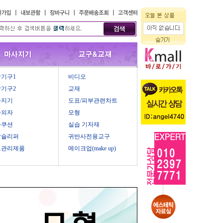
기구1
비디오
기구2
교재
사지기
도표/피부관련차트
마의자
모형
마쿠션
실습 기자재
압슬리퍼
귀반사전용교구
모관리제품
메이크업(make up)