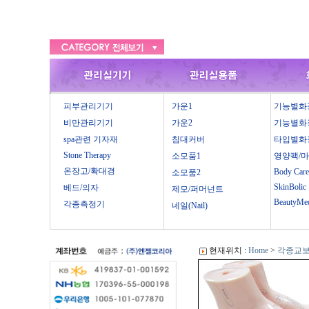
피부관리기기
가운1
기능별화
비만관리기기
가운2
기능별화
spa관련 기자재
침대커버
타입별화
Stone Therapy
소모품1
영양팩/
온장고/확대경
Body Care
소모품2
SkinBolic
베드/의자
제모/퍼머넌트
BeautyMe
각종측정기
네일(Nail)
현재위치 :
Home
>
각종교