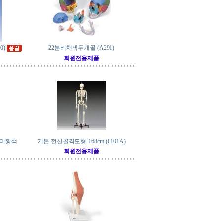
0)
22분리채색두개골 (A291)
회원전용제품
)미황색
기본 전신골격모형-168cm (0101A)
회원전용제품