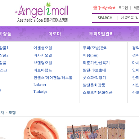
장품1
에센셜오일
두피(모발)관리
경락
장품2
마사지오일
미용(hair)
경락
장품
브랜딩오일
좌훈기/반신욕기
마
마스크
아로마램프
발관리/보호대
안
인센스/이어캔들/허브볼
풋스파/각탕기
안
Ladamer
발전용화장품
지
d
ThalaSpa
스포츠전문화장품
산
보재
>
모형