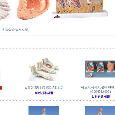
한방침술/피부모형
발모형 3종 SET (GD/A11310)
비뇨기/생식기/골반 단
(GD0353A000 )
회원전용제품
회원전용제품