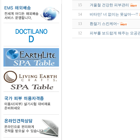
15
겨울철 건강한 피부관리
14
비타민! 너 없이는 못살아~~!!
13
환절기 스킨케어~
12
피부를 보드랍게 해주는 모공