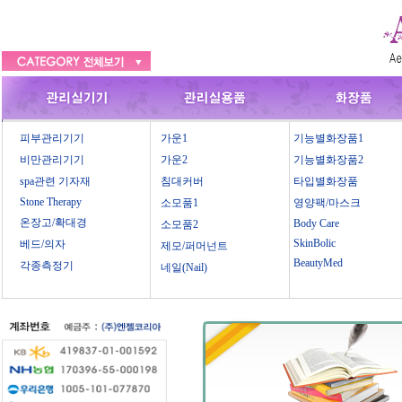
피부관리기기
가운1
기능별화장품1
비만관리기기
가운2
기능별화장품2
spa관련 기자재
침대커버
타입별화장품
Stone Therapy
소모품1
영양팩/마스크
온장고/확대경
Body Care
소모품2
SkinBolic
베드/의자
제모/퍼머넌트
BeautyMed
각종측정기
네일(Nail)