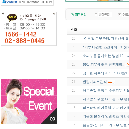
번호
26
"여름철 피부관리, 자외선에 달
25
*피부 타입별 스킨케어 - 지성
24
☆피부를 좋게하는 방법 10가
23
봄철 피부에좋은 천연재료..
22
상쾌한 피부의 시작~! <30초!>
21
환절기피부관리
20
하루종일 촉촉한 수분피부 만
19
자극받기 쉬운 여드름 피부 손
18
피부타입별 겨울철 보습 케어
17
겨울철 불청객 안면홍조 예방
16
홈필링-집에서 아가피부 만들기