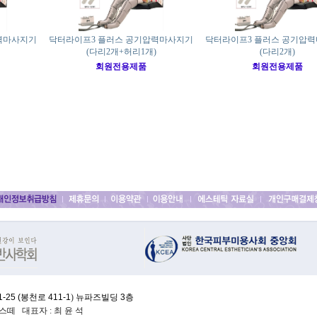
력마사지기
닥터라이프3 플러스 공기압력마사지기
닥터라이프3 플러스 공기압
(다리2개+허리1개)
(다리2개)
회원전용제품
회원전용제품
25 (
봉천로 411-1
)
뉴파즈빌딩 3층
떼 대표자 : 최 윤 석