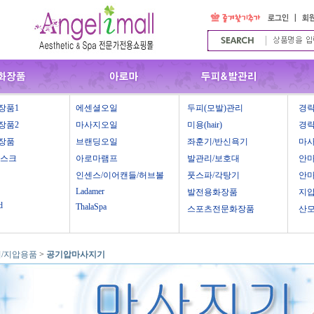
장품1
에센셜오일
두피(모발)관리
경락
장품2
마사지오일
미용(hair)
경락
장품
브랜딩오일
좌훈기/반신욕기
마
마스크
아로마램프
발관리/보호대
안
인센스/이어캔들/허브볼
풋스파/각탕기
안
Ladamer
발전용화장품
지
d
ThalaSpa
스포츠전문화장품
산
/지압용품
>
공기압마사지기