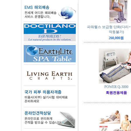
파워헬스 보급형 단화(다리+
작동불가)
260,000원
POWER Q-3000
회원전용제품