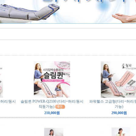
리+허리/동시
슬림퀸 POWER-Q2100 (다리+허리/동시
파워헬스 고급형(다리+허리
작동가능)
가능)
210,000원
290,000원