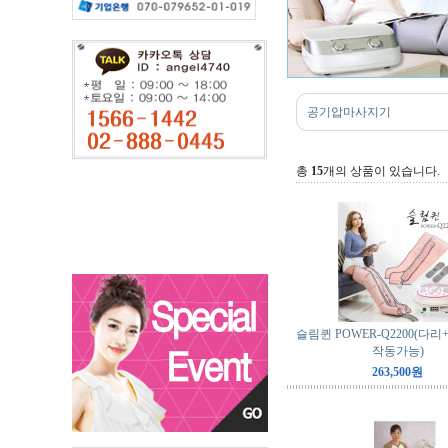
공기압마사지기
총
15
개의 상품이 있습니다.
슬림퀸 POWER-Q2200(다
작동가능)
263,500원