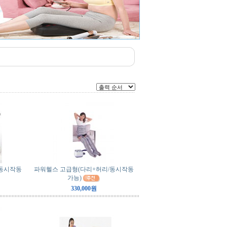
/동시작동
파워헬스 고급형(다리+허리/동시작동
가능)
330,000원