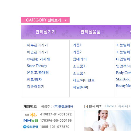
피부관리기기
가운1
기능별화
비만관리기기
가운2
기능별화
spa관련 기자재
침대커버
타입별화
Stone Therapy
소모품1
영양팩/
온장고/확대경
Body Care
소모품2
SkinBolic
베드/의자
제모/퍼머넌트
BeautyMe
각종측정기
네일(Nail)
현재위치 :
Home
>
마사지기