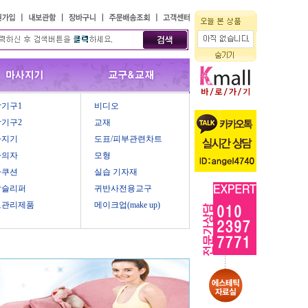
기구1
비디오
기구2
교재
사지기
도표/피부관련차트
마의자
모형
마쿠션
실습 기자재
압슬리퍼
귀반사전용교구
모관리제품
메이크업(make up)