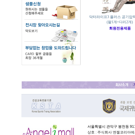
닥터라이프3 플러스 공기압
(팔1개+다리2개)
회원전용제품
서울특별시 관악구 봉천동 911-
상호 : 주식회사 엔젤코리아에스