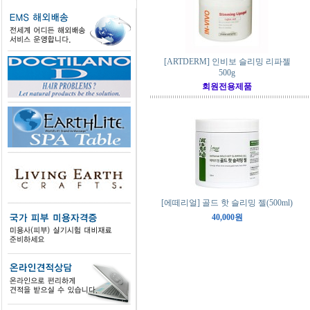
[ARTDERM] 인비보 슬리밍 리파젤
500g
회원전용제품
[에떼리얼] 골드 핫 슬리밍 젤(500ml)
40,000원