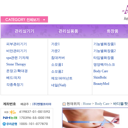
피부관리기기
가운1
기능별화장품1
비만관리기기
가운2
기능별화장품2
spa관련 기자재
침대커버
타입별화장품
Stone Therapy
소모품1
영양팩/마스크
온장고/확대경
Body Care
소모품2
SkinBolic
베드/의자
제모/퍼머넌트
BeautyMed
각종측정기
네일(Nail)
현재위치 :
Home
>
Body Care
>
바디젤/