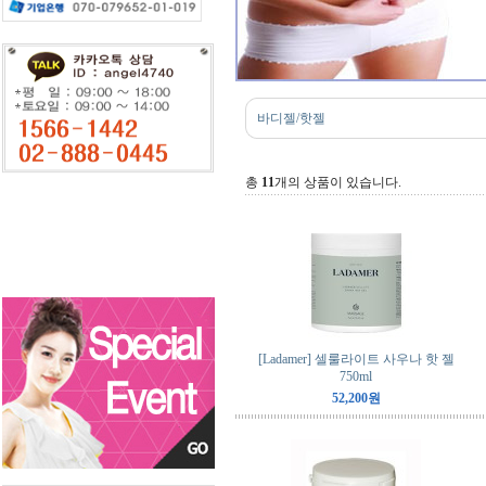
바디젤/핫젤
총
11
개의 상품이 있습니다.
[Ladamer] 셀룰라이트 사우나 핫 젤
750ml
52,200원