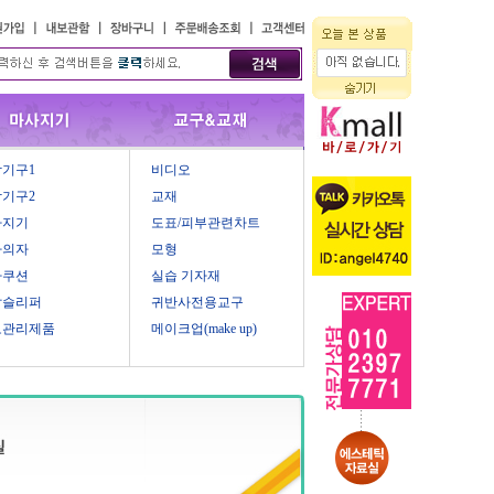
기구1
비디오
기구2
교재
사지기
도표/피부관련차트
마의자
모형
마쿠션
실습 기자재
압슬리퍼
귀반사전용교구
모관리제품
메이크업(make up)