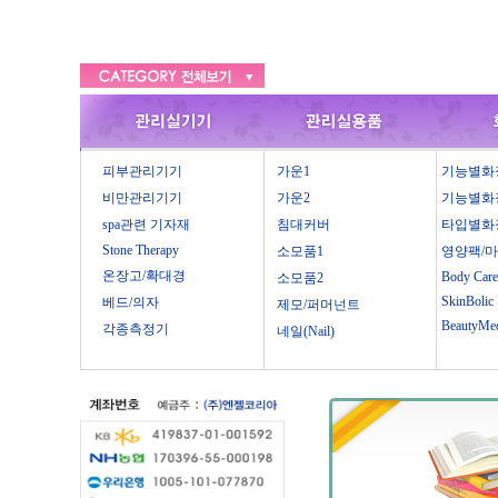
피부관리기기
가운1
기능별화
비만관리기기
가운2
기능별화
spa관련 기자재
침대커버
타입별화
Stone Therapy
소모품1
영양팩/
온장고/확대경
Body Care
소모품2
SkinBolic
베드/의자
제모/퍼머넌트
BeautyMe
각종측정기
네일(Nail)