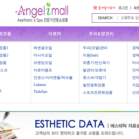
장품1
에센셜오일
두피(모발)관리
경락
장품2
마사지오일
미용(hair)
경락
장품
브랜딩오일
좌훈기/반신욕기
마
마스크
아로마램프
발관리/보호대
안
인센스/이어캔들/허브볼
풋스파/각탕기
안
Ladamer
발전용화장품
지
d
ThalaSpa
스포츠전문화장품
산