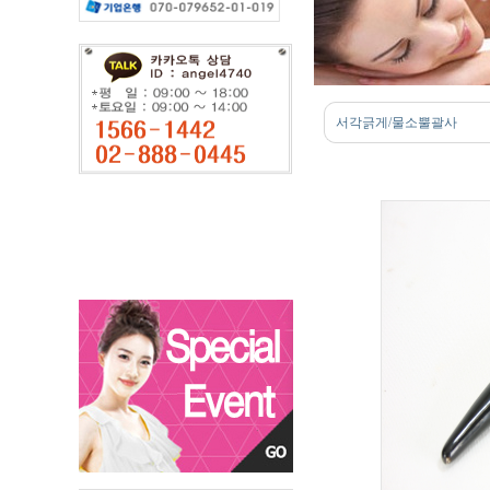
서각긁게/물소뿔괄사