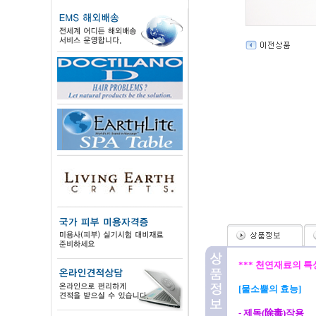
*** 천연재료의 특
[물소뿔의 효능]
- 제독(除毒)작용