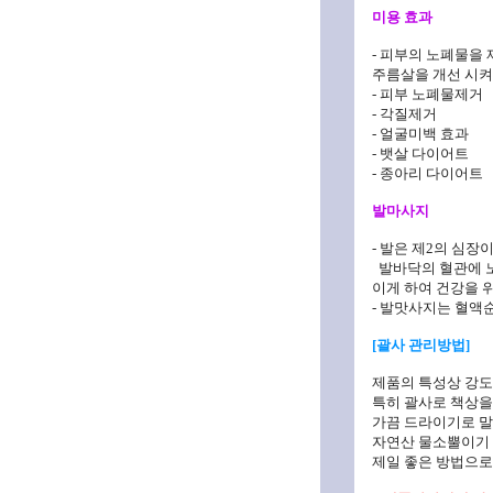
미용 효과
- 피부의 노폐물을
주름살을 개선 시켜
- 피부 노폐물제거
- 각질제거
- 얼굴미백 효과
- 뱃살 다이어트
- 종아리 다이어트
발마사지
- 발은 제2의 심장
발바닥의 혈관에 노
이게 하여 건강을 
- 발맛사지는 혈액
[괄사 관리방법]
제품의 특성상 강도
특히 괄사로 책상을
가끔 드라이기로 말
자연산 물소뿔이기 
제일 좋은 방법으로