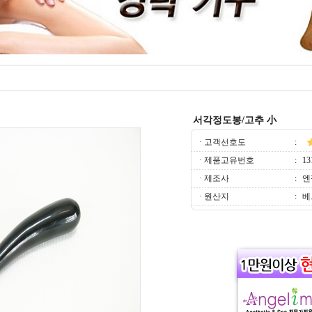
서각정도봉/고추 小
· 고객선호도
:
· 제품고유번호
:
13
· 제조사
:
엔
· 원산지
:
베