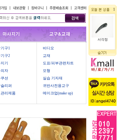
1
서각정
기구1
비디오
기구2
교재
사지기
도표/피부관련차트
마의자
모형
마쿠션
실습 기자재
압슬리퍼
귀반사전용교구
모관리제품
메이크업(make up)