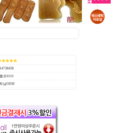
14738458
젤코리아
트남OEM