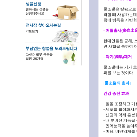
물소뿔은 칼슘으로 
격할 때 사용하는데
몸에 병독을 사반형
- 어혈출사(瘀血出寫
현대인들은 공해, 
면 사혈을 통하여 
- 탁기(濁氣)제거
물소뿔에는 기가 흐
과를 보는 것이다.
[물소뿔의 효과]
건강 증진 효과
- 혈을 조정하고 기
- 세포를 활성화시
- 신경의 억제 흥
- 내 분비선 기능을
- 면역능력을 높여
- 미용, 비만억제를