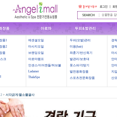
장품1
에센셜오일
두피(모발)관리
경락
장품2
마사지오일
미용(hair)
경락
장품
브랜딩오일
좌훈기/반신욕기
마
마스크
아로마램프
발관리/보호대
안
인센스/이어캔들/허브볼
풋스파/각탕기
안
Ladamer
발전용화장품
지
d
ThalaSpa
스포츠전문화장품
산
2
>
서각긁게/물소뿔괄사