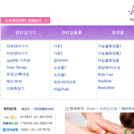
피부관리기기
가운1
기능별화장품1
비만관리기기
가운2
기능별화장품2
spa관련 기자재
침대커버
타입별화장품
Stone Therapy
소모품1
영양팩/마스크
온장고/확대경
Body Care
소모품2
SkinBolic
베드/의자
제모/퍼머넌트
BeautyMed
각종측정기
네일(Nail)
현재위치 :
Home
>
브랜딩오일
>
캐리어