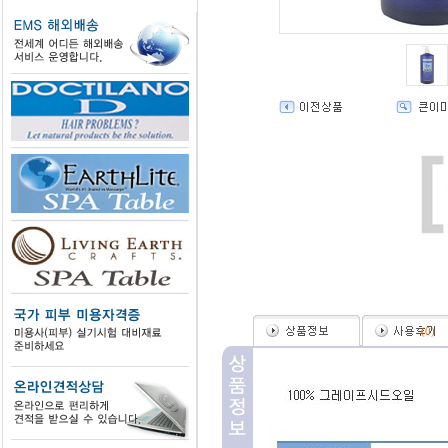
(
0
)