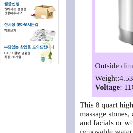
Outside dim
Weight:4.5
Voltage
: 11
This 8 quart hig
massage stones, a
and facials or wh
removable water 