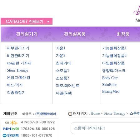
피부관리기기
가운1
기능별화장품1
비만관리기기
가운2
기능별화장품2
spa관련 기자재
침대커버
타입별화장품
Stone Therapy
소모품1
영양팩/마스크
온장고/확대경
Body Care
소모품2
SkinBolic
베드/의자
제모/퍼머넌트
BeautyMed
각종측정기
네일(Nail)
현재위치 :
Home
>
Stone Therapy
>
스톤히
스톤히터/악세사리