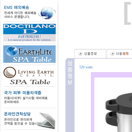
(
0
)
520 watts