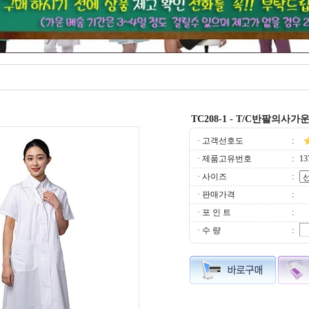
TC208-1 - T/C반팔의사가
· 고객선호도
:
· 제품고유번호
:
13
· 사이즈
:
· 판매가격
:
· 포 인 트
:
· 수 량
: