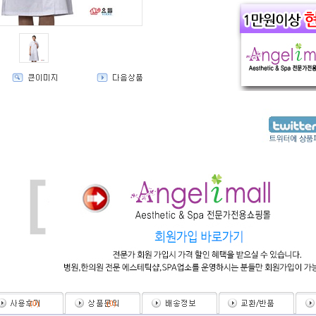
(
0
)
(
0
)