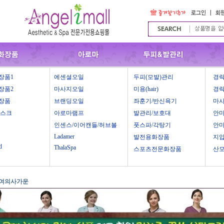
장품1
에센셜오일
두피(모발)관리
경락
장품2
마사지오일
미용(hair)
경락
장품
브랜딩오일
좌훈기/반신욕기
마
마스크
아로마램프
발관리/보호대
안
인센스/이어캔들/허브볼
풋스파/각탕기
안
Ladamer
발전용화장품
지
d
ThalaSpa
스포츠전문화장품
산
여의사가운