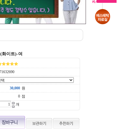
운(화이트)-여
71632690
원
점
개