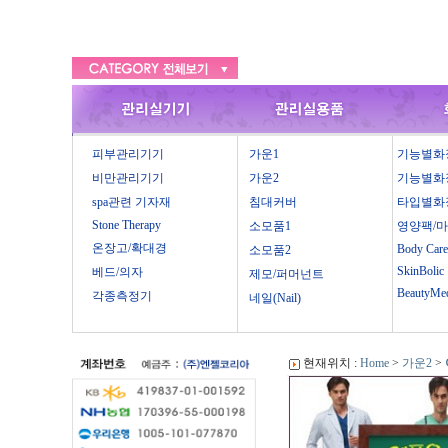
피부관리기기
가운1
기능별화
비만관리기기
가운2
기능별화
spa관련 기자재
침대커버
타입별화
Stone Therapy
소모품1
영양팩/
온장고/확대경
Body Care
소모품2
SkinBolic
베드/의자
제모/퍼머넌트
BeautyMe
각종측정기
네일(Nail)
현재위치 :
Home
>
가운2
>