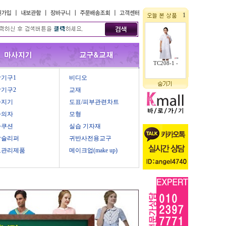
1
TC208-1 -
기구1
비디오
기구2
교재
사지기
도표/피부관련차트
마의자
모형
마쿠션
실습 기자재
압슬리퍼
귀반사전용교구
모관리제품
메이크업(make up)