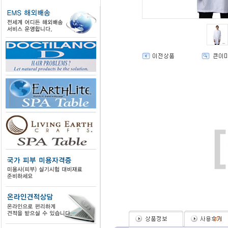
(
0
)