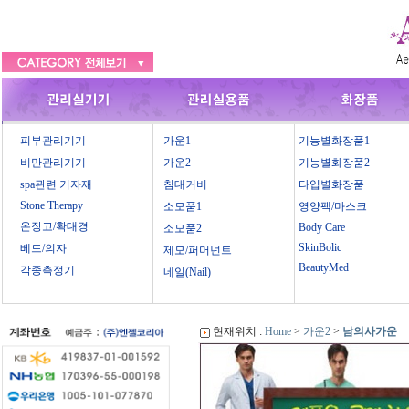
피부관리기기
가운1
기능별화장품1
비만관리기기
가운2
기능별화장품2
spa관련 기자재
침대커버
타입별화장품
Stone Therapy
소모품1
영양팩/마스크
온장고/확대경
Body Care
소모품2
SkinBolic
베드/의자
제모/퍼머넌트
BeautyMed
각종측정기
네일(Nail)
현재위치 :
Home
>
가운2
>
남의사가운