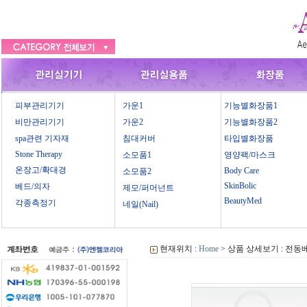
피부관리기기
가운1
기능별화장품1
비만관리기기
가운2
기능별화장품2
spa관련 기자재
침대커버
타입별화장품
Stone Therapy
소모품1
영양팩/마스크
온장고/확대경
Body Care
소모품2
SkinBolic
베드/의자
제모/퍼머넌트
BeautyMed
각종측정기
네일(Nail)
현재위치 :
Home
> 상품 상세보기 : 전동베