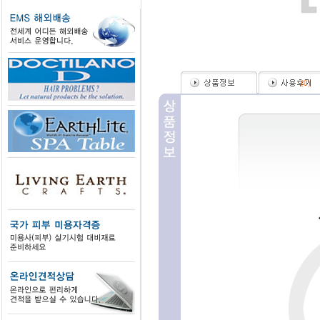
(
0
)