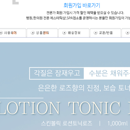
(
0
)
(
0
)