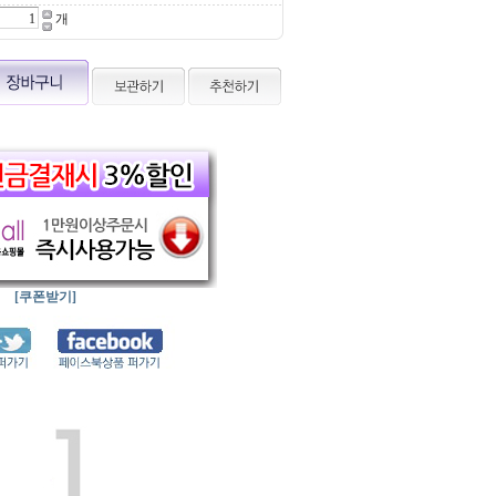
개
[쿠폰받기]