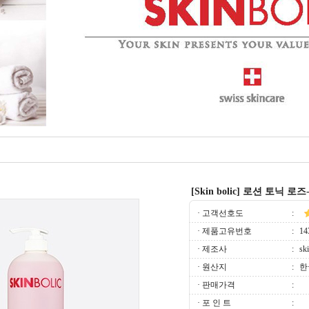
[Skin bolic] 로션 토닉 로즈-
· 고객선호도
:
· 제품고유번호
:
14
· 제조사
:
ski
· 원산지
:
한
· 판매가격
:
· 포 인 트
: