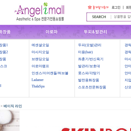
장품1
에센셜오일
두피(모발)관리
경락
장품2
마사지오일
미용(hair)
경락
장품
브랜딩오일
좌훈기/반신욕기
마
마스크
아로마램프
발관리/보호대
안
인센스/이어캔들/허브볼
풋스파/각탕기
안
Ladamer
발전용화장품
지
d
ThalaSpa
스포츠전문화장품
산
>
베이직 라인