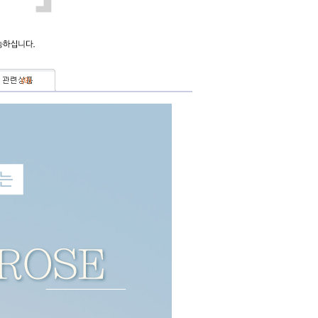
(
0
)