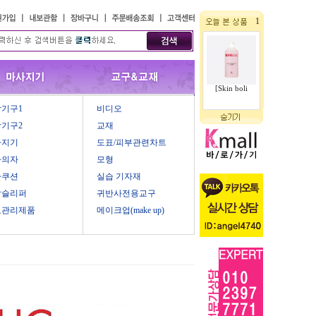
1
[Skin boli
기구1
비디오
기구2
교재
사지기
도표/피부관련차트
마의자
모형
마쿠션
실습 기자재
압슬리퍼
귀반사전용교구
모관리제품
메이크업(make up)