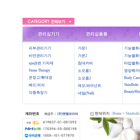
피부관리기기
가운1
기능별화
비만관리기기
가운2
기능별화
spa관련 기자재
침대커버
타입별화
Stone Therapy
소모품1
영양팩/
온장고/확대경
Body Care
소모품2
SkinBolic
베드/의자
제모/퍼머넌트
BeautyMe
각종측정기
네일(Nail)
현재위치 :
Home
>
Skinbolic