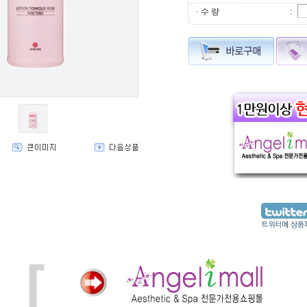
· 수 량
: