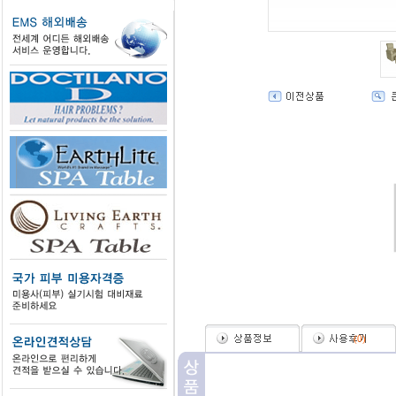
(
0
)