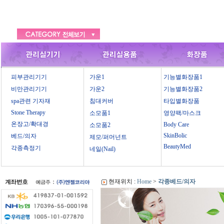
피부관리기기
가운1
기능별화장품1
비만관리기기
가운2
기능별화장품2
spa관련 기자재
침대커버
타입별화장품
Stone Therapy
소모품1
영양팩/마스크
온장고/확대경
Body Care
소모품2
SkinBolic
베드/의자
제모/퍼머넌트
BeautyMed
각종측정기
네일(Nail)
현재위치 :
Home
>
각종베드/의자