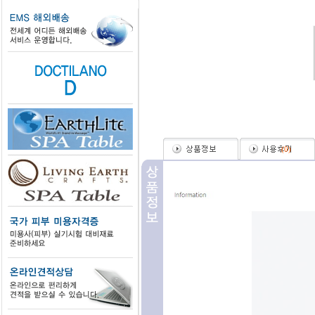
(
0
)