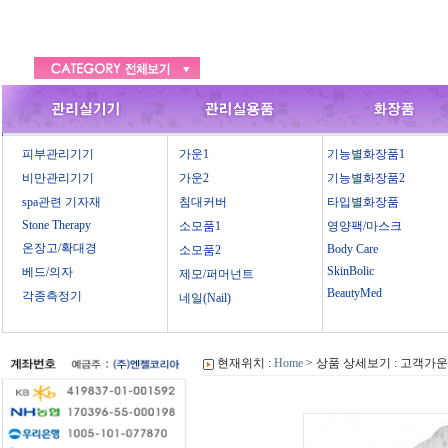
피부관리기기
가운1
기능별화장품1
비만관리기기
가운2
기능별화장품2
spa관련 기자재
침대커버
타입별화장품
Stone Therapy
소모품1
영양팩/마스크
온장고/확대경
Body Care
소모품2
SkinBolic
베드/의자
제모/퍼머넌트
BeautyMed
각종측정기
네일(Nail)
현재위치 :
Home
> 상품 상세보기 : 고객가운 - 가