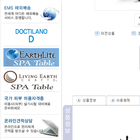
(
0
)