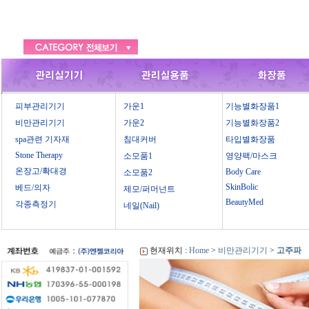
피부관리기기
가운1
기능별화장품1
비만관리기기
가운2
기능별화장품2
spa관련 기자재
침대커버
타입별화장품
Stone Therapy
소모품1
영양팩/마스크
온장고/확대경
Body Care
소모품2
SkinBolic
베드/의자
제모/퍼머넌트
BeautyMed
각종측정기
네일(Nail)
현재위치 :
Home
>
비만관리기기
>
고주파