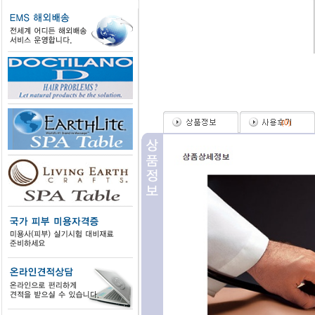
(
0
)