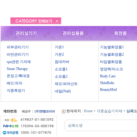
피부관리기기
가운1
기능별화장품1
비만관리기기
가운2
기능별화장품2
spa관련 기자재
침대커버
타입별화장품
Stone Therapy
소모품1
영양팩/마스크
온장고/확대경
Body Care
소모품2
SkinBolic
베드/의자
제모/퍼머넌트
BeautyMed
각종측정기
네일(Nail)
현재위치 :
Home
>
각종실습기자재
>
심폐
심폐소생