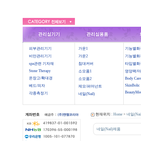
피부관리기기
가운1
기능별화
비만관리기기
가운2
기능별화
spa관련 기자재
침대커버
타입별화
Stone Therapy
소모품1
영양팩/
온장고/확대경
Body Care
소모품2
SkinBolic
베드/의자
제모/퍼머넌트
BeautyMe
각종측정기
네일(Nail)
현재위치 :
Home
>
네일(Nail
네일(Nail)제품