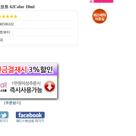
트 62Color 10ml
48596102
렌뷰티
국
[쿠폰받기]