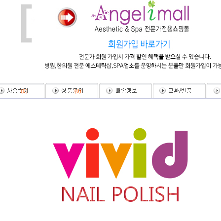
(
0
)
(
0
)