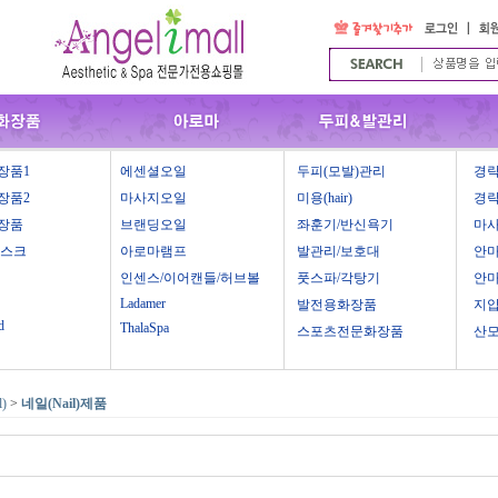
장품1
에센셜오일
두피(모발)관리
경락
장품2
마사지오일
미용(hair)
경락
장품
브랜딩오일
좌훈기/반신욕기
마
마스크
아로마램프
발관리/보호대
안
인센스/이어캔들/허브볼
풋스파/각탕기
안
Ladamer
발전용화장품
지
d
ThalaSpa
스포츠전문화장품
산
)
>
네일(Nail)제품