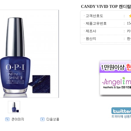
CANDY VIVID TOP 캔디탑코
· 고객선호도
:
· 제품고유번호
:
15
· 제조사
:
카
· 원산지
:
한