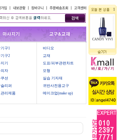
1
CANDY VIVI
기구1
비디오
기구2
교재
사지기
도표/피부관련차트
마의자
모형
마쿠션
실습 기자재
압슬리퍼
귀반사전용교구
모관리제품
메이크업(make up)