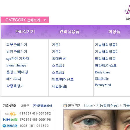
피부관리기기
가운1
기능별화장품1
비만관리기기
가운2
기능별화장품2
spa관련 기자재
침대커버
타입별화장품
Stone Therapy
소모품1
영양팩/마스크
온장고/확대경
Body Care
소모품2
SkinBolic
베드/의자
제모/퍼머넌트
BeautyMed
각종측정기
네일(Nail)
현재위치 :
Home
>
기능별화장품1
>
기능