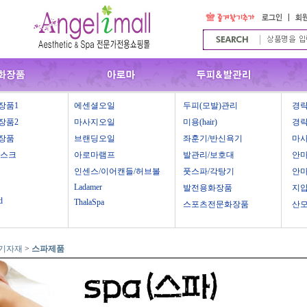
장품1
에센셜오일
두피(모발)관리
경락
장품2
마사지오일
미용(hair)
경락
장품
브랜딩오일
좌훈기/반신욕기
마
마스크
아로마램프
발관리/보호대
안
인센스/이어캔들/허브볼
풋스파/각탕기
안
Ladamer
발전용화장품
지
d
ThalaSpa
스포츠전문화장품
산
 기자재
>
스파제품