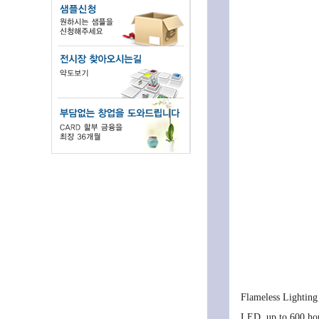
Flameless Lighting 
LED, up to 600 hour