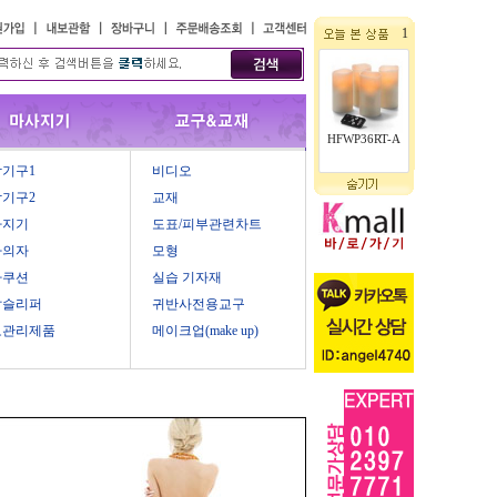
1
HFWP36RT-A
기구1
비디오
기구2
교재
사지기
도표/피부관련차트
마의자
모형
마쿠션
실습 기자재
압슬리퍼
귀반사전용교구
모관리제품
메이크업(make up)