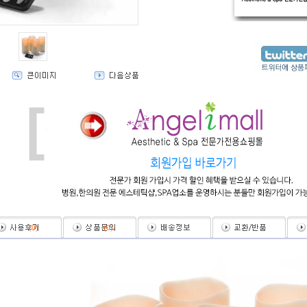
(
0
)
(
0
)