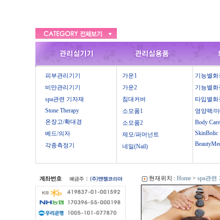
피부관리기기
가운1
기능별화
비만관리기기
가운2
기능별화
spa관련 기자재
침대커버
타입별화
Stone Therapy
소모품1
영양팩/
온장고/확대경
Body Care
소모품2
SkinBolic
베드/의자
제모/퍼머넌트
BeautyMe
각종측정기
네일(Nail)
현재위치 :
Home
>
spa관련