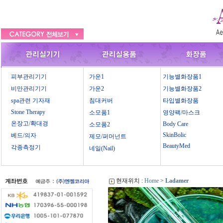
피부관리기기
가운1
기능별화장품1
비만관리기기
가운2
기능별화장품2
spa관련 기자재
침대커버
타입별화장품
Stone Therapy
소모품1
영양팩/마스크
온장고/확대경
Body Care
소모품2
SkinBolic
베드/의자
제모/퍼머넌트
BeautyMed
각종측정기
네일(Nail)
현재위치 :
Home
>
Ladamer