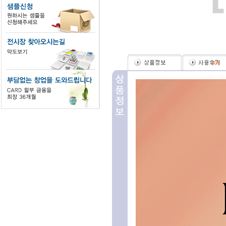
(
0
)