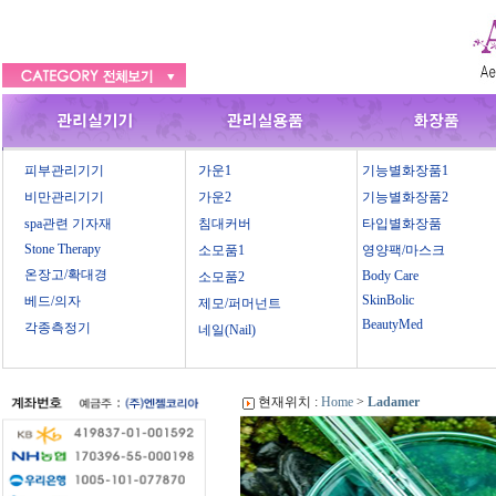
피부관리기기
가운1
기능별화장품1
비만관리기기
가운2
기능별화장품2
spa관련 기자재
침대커버
타입별화장품
Stone Therapy
소모품1
영양팩/마스크
온장고/확대경
Body Care
소모품2
SkinBolic
베드/의자
제모/퍼머넌트
BeautyMed
각종측정기
네일(Nail)
현재위치 :
Home
>
Ladamer