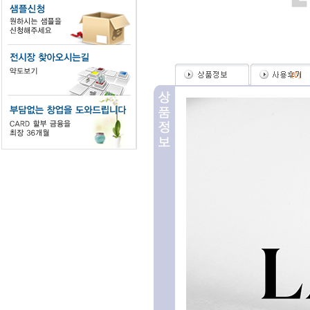
(
0
)