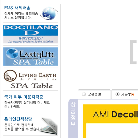
(
0
)