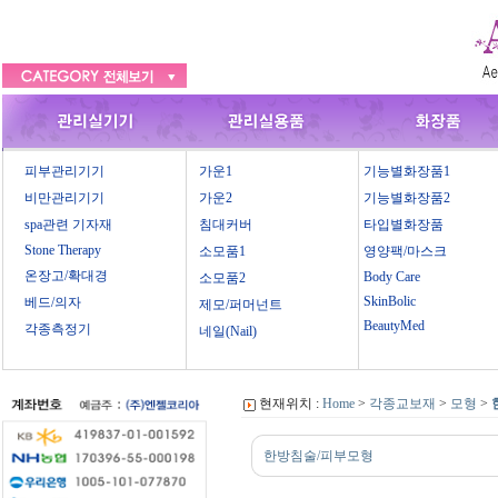
피부관리기기
가운1
기능별화장품1
비만관리기기
가운2
기능별화장품2
spa관련 기자재
침대커버
타입별화장품
Stone Therapy
소모품1
영양팩/마스크
온장고/확대경
Body Care
소모품2
SkinBolic
베드/의자
제모/퍼머넌트
BeautyMed
각종측정기
네일(Nail)
현재위치 :
Home
>
각종교보재
>
모형
>
한방침술/피부모형