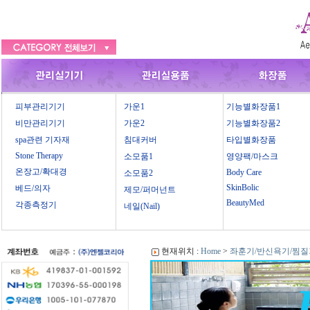
피부관리기기
가운1
기능별화장품1
비만관리기기
가운2
기능별화장품2
spa관련 기자재
침대커버
타입별화장품
Stone Therapy
소모품1
영양팩/마스크
온장고/확대경
Body Care
소모품2
SkinBolic
베드/의자
제모/퍼머넌트
BeautyMed
각종측정기
네일(Nail)
현재위치 :
Home
>
좌훈기/반신욕기/찜질