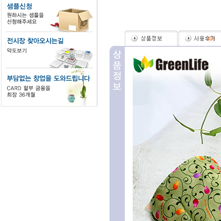
(
0
)