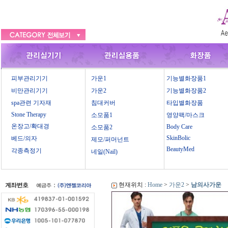
피부관리기기
가운1
기능별화장품1
비만관리기기
가운2
기능별화장품2
spa관련 기자재
침대커버
타입별화장품
Stone Therapy
소모품1
영양팩/마스크
온장고/확대경
Body Care
소모품2
SkinBolic
베드/의자
제모/퍼머넌트
BeautyMed
각종측정기
네일(Nail)
현재위치 :
Home
>
가운2
>
남의사가운