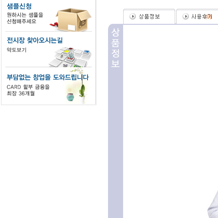
(
0
)