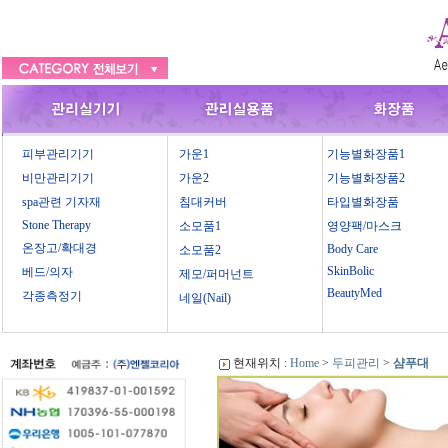
피부관리기기
가운1
기능별화장품1
비만관리기기
가운2
기능별화장품2
spa관련 기자재
침대커버
타입별화장품
Stone Therapy
소모품1
영양팩/마스크
온장고/확대경
Body Care
소모품2
SkinBolic
베드/의자
제모/퍼머넌트
BeautyMed
각종측정기
네일(Nail)
현재위치 :
Home
>
두피관리
>
샴푸대