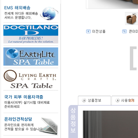
(
0
)