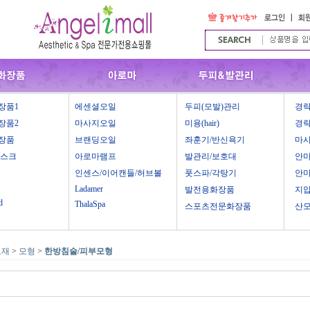
장품1
에센셜오일
두피(모발)관리
경락
장품2
마사지오일
미용(hair)
경락
장품
브랜딩오일
좌훈기/반신욕기
마
마스크
아로마램프
발관리/보호대
안
인센스/이어캔들/허브볼
풋스파/각탕기
안
Ladamer
발전용화장품
지
d
ThalaSpa
스포츠전문화장품
산
보재
>
모형
>
한방침술/피부모형