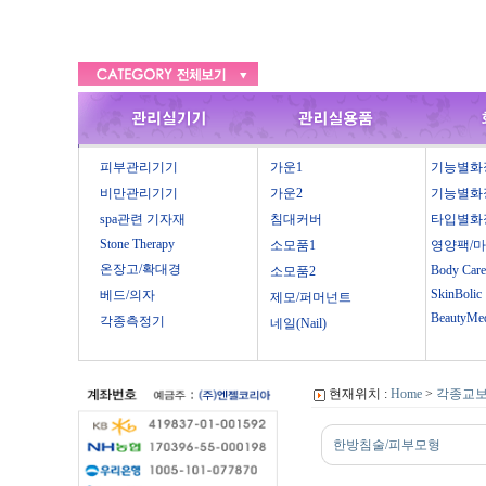
피부관리기기
가운1
기능별화
비만관리기기
가운2
기능별화
spa관련 기자재
침대커버
타입별화
Stone Therapy
소모품1
영양팩/
온장고/확대경
Body Care
소모품2
SkinBolic
베드/의자
제모/퍼머넌트
BeautyMe
각종측정기
네일(Nail)
현재위치 :
Home
>
각종교
한방침술/피부모형