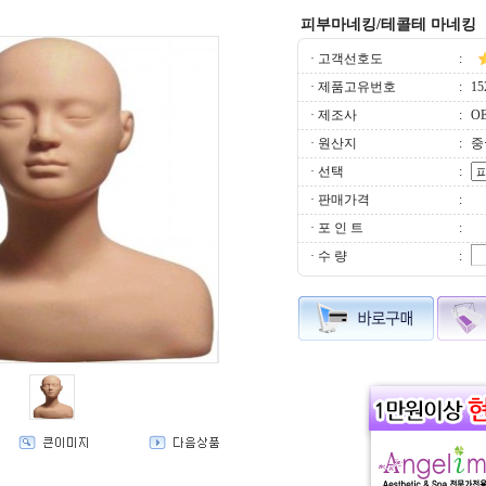
피부마네킹/테콜테 마네킹
· 고객선호도
:
· 제품고유번호
:
15
· 제조사
:
O
· 원산지
:
중
· 선택
:
· 판매가격
:
· 포 인 트
:
· 수 량
: