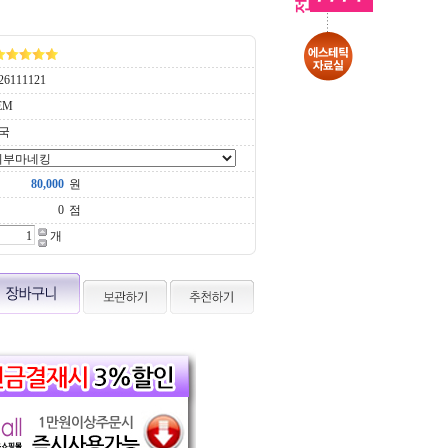
26111121
EM
국
원
점
개