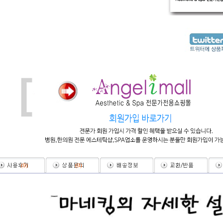
(
0
)
(
0
)