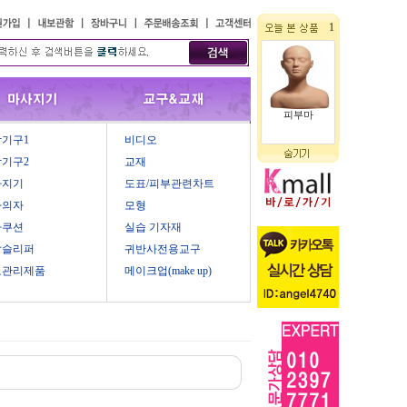
1
피부마
기구1
비디오
기구2
교재
사지기
도표/피부관련차트
마의자
모형
마쿠션
실습 기자재
압슬리퍼
귀반사전용교구
모관리제품
메이크업(make up)