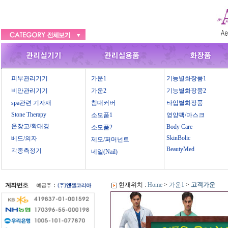
피부관리기기
가운1
기능별화장품1
비만관리기기
가운2
기능별화장품2
spa관련 기자재
침대커버
타입별화장품
Stone Therapy
소모품1
영양팩/마스크
온장고/확대경
Body Care
소모품2
SkinBolic
베드/의자
제모/퍼머넌트
BeautyMed
각종측정기
네일(Nail)
현재위치 :
Home
>
가운1
>
고객가운