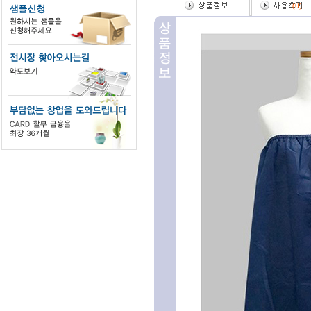
(
0
)