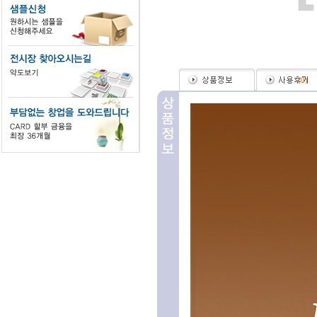
(
0
)