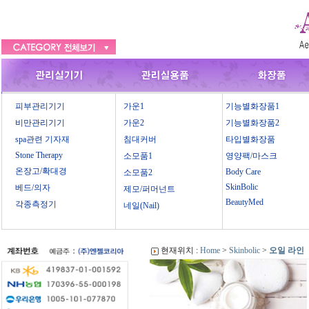
피부관리기기
가운1
기능별화장품1
비만관리기기
가운2
기능별화장품2
spa관련 기자재
침대커버
타입별화장품
Stone Therapy
소모품1
영양팩/마스크
온장고/확대경
Body Care
소모품2
SkinBolic
베드/의자
제모/퍼머넌트
BeautyMed
각종측정기
네일(Nail)
현재위치 :
Home
>
Skinbolic
>
오일 라인