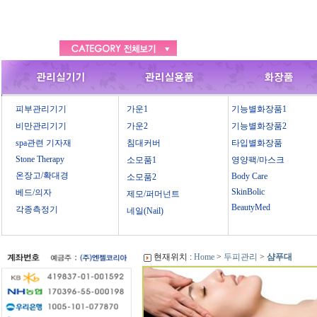
피부관리기기
가운1
기능별화장품1
비만관리기기
가운2
기능별화장품2
spa관련 기자재
침대커버
타입별화장품
Stone Therapy
소모품1
영양팩/마스크
온장고/확대경
Body Care
소모품2
SkinBolic
베드/의자
제모/퍼머넌트
BeautyMed
각종측정기
네일(Nail)
현재위치 :
Home
>
두피관리
>
샴푸대