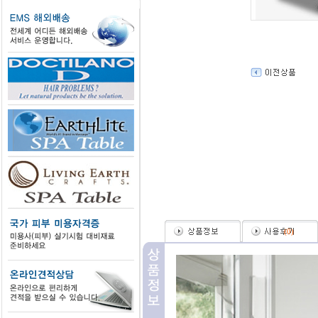
(
0
)