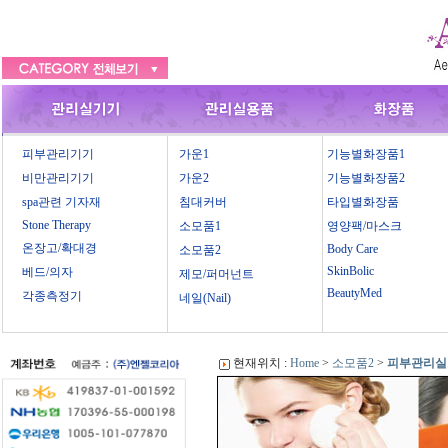
피부관리기기
가운1
기능별화장품1
비만관리기기
가운2
기능별화장품2
spa관련 기자재
침대커버
타입별화장품
Stone Therapy
소모품1
영양팩/마스크
온장고/확대경
Body Care
소모품2
SkinBolic
베드/의자
제모/퍼머넌트
BeautyMed
각종측정기
네일(Nail)
현재위치 :
Home
>
소모품2
>
피부관리실